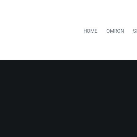
HOME
OMRON
S