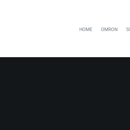
HOME
OMRON
S