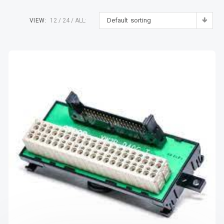
Default sorting
VIEW:
12
24
ALL: