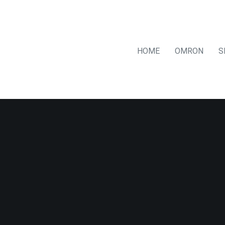
HOME
OMRON
S