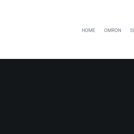
HOME
OMRON
S