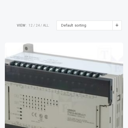
Default sorting
VIEW:
12
24
ALL: