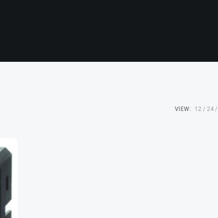
VIEW:
12
24