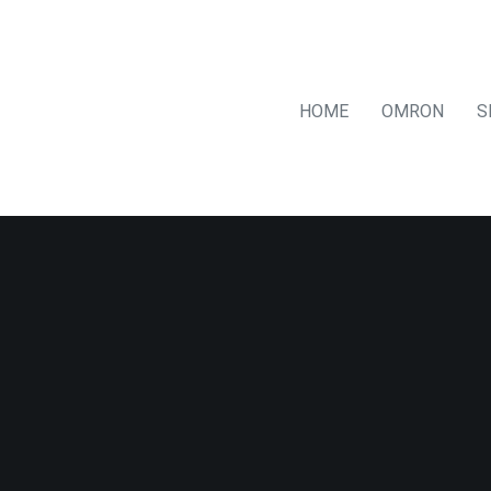
HOME
OMRON
S