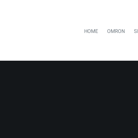
HOME
OMRON
S