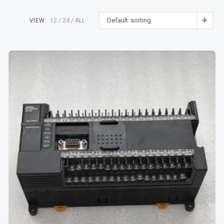
Default sorting
VIEW:
12
24
ALL: