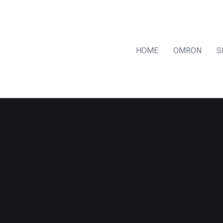
HOME
OMRON
S