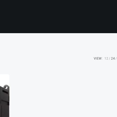
VIEW:
12
24