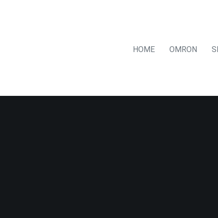
HOME
OMRON
S