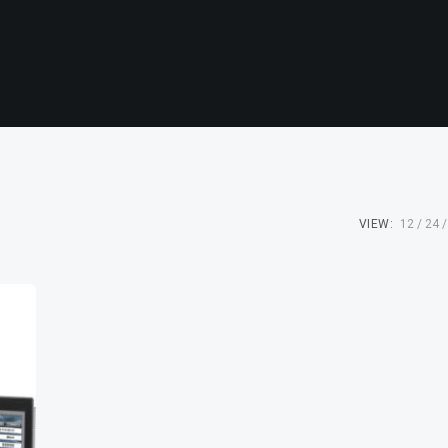
VIEW:
12
24