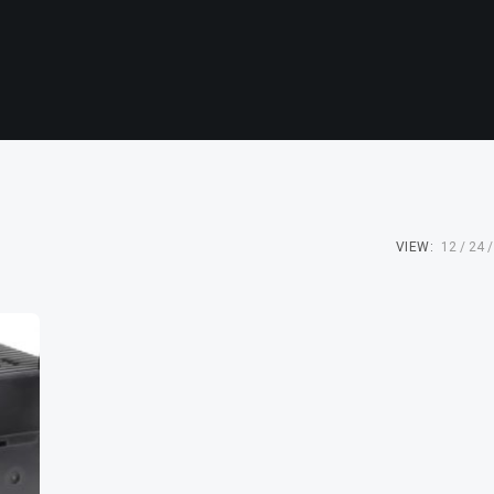
VIEW:
12
24