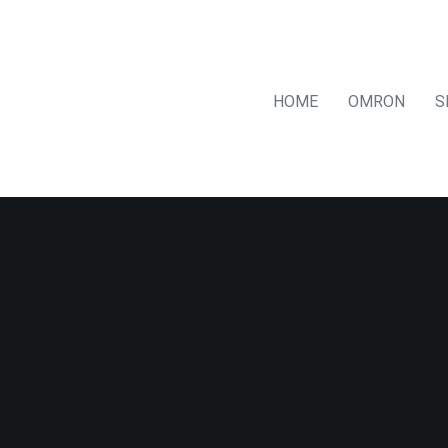
HOME
OMRON
S