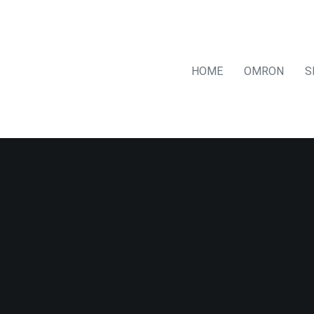
HOME
OMRON
S