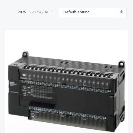
Default sorting
VIEW:
12
24
ALL: